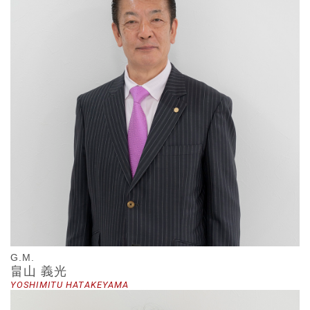
G.M.
畠山 義光
YOSHIMITU HATAKEYAMA