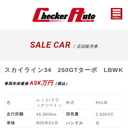
SALE CAR
/ 店頭販売車
スカイライン34 250GTターボ LBWK
ASK万円
車両本体価格
（税込）
レッド/ブラ
色
年式
H11年
ックツートン
走行距離
排気量
45,000km
2,500CC
車検
R05年02月
ハンドル
右