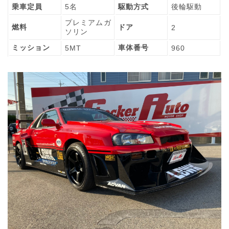
乗車定員
5名
駆動方式
後輪駆動
プレミアムガ
燃料
ドア
2
ソリン
ミッション
車体番号
5MT
960