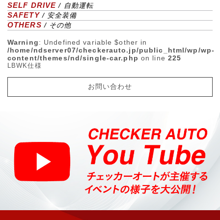
SELF DRIVE
/ 自動運転
SAFETY
/ 安全装備
OTHERS
/ その他
Warning
: Undefined variable $other in
/home/ndserver07/checkerauto.jp/public_html/wp/wp-
content/themes/nd/single-car.php
on line
225
LBWK仕様
お問い合わせ