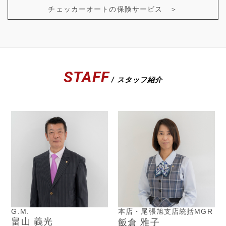
チェッカーオートの保険サービス ＞
STAFF
/ スタッフ紹介
G.M.
本店・尾張旭支店統括MGR
畠山 義光
飯倉 雅子